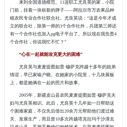
来到全国道德模范、11连职工尤良英的家，小院
门前，挂着一块崭新的牌子——阿拉尔市万农果品种
植农民专业合作社联合社。尤良英说：“这是今年才成
立的联合社，除第一师的3个合作社外，兵团第三师还
有一个合作社也加入pg电子平台了。所以现在我负责4
个合作社，你说我忙不忙？”
“心在一起就能攻克更大的困难”
尤良英与麦麦提图如普·穆萨克跨越十多年的姐弟
情谊，早已家喻户晓。在她家的小院里，十几块展板
上，都是她俩在一起的照片和故事。
2005年，新疆皮山县农民麦麦提图如普·穆萨克夫
妇与尤良英相识。此后，尤良英十几年如一日帮助这
个困难家庭，不仅先后借出20余万元帮助他们渡过难
关、发展生产，而且曾10多次跨越塔克拉玛干沙漠去
往皮山县，手把手教他们种植技术，引导麦麦提图如