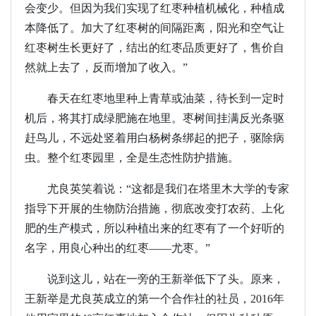
会变少。但因为我们实现了红枣种植机械化，种植成
本降低了。加大了红枣树的间隔距离，阳光和空气让
红枣树生长更好了，结出的红枣品质更好了，售价自
然就上去了，反而增加了收入。”
春天在红枣地里种上青草或油菜，待长到一定时
机后，将其打成绿肥施在地里。枣树间挂满反光条驱
赶鸟儿，不远处竖着用白杨树条绑起的把子，驱除病
虫。整个红枣园里，全是生态性防护措施。
尤良英笑着说：“这都是我们在塔里木大学的专家
指导下开展的生物防治措施，彻底改变打农药、上化
肥的生产模式，所以种植出来的红枣有了一个好听的
名字，用良心种出的红枣——尤枣。”
说到这儿，站在一旁的王新举低下了头。原来，
王新举是尤良英成立的第一个合作社的社员，2016年