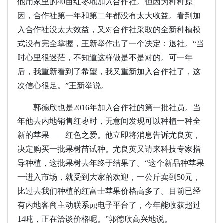
他用家里的40亩红枣地加入合作社。但因为种种原
因，合作社第一年和第二年都没有太大收益。看到加
入合作社没太大效益，又对合作社采取的全新种植模
式没有完全掌握，王新举作出了一个决定：退社。“当
时心里很迷茫，不知道这样做是不是对的。可一年
后，我重新看到了希望，我又重新加入合作社了，这
次信心很足。”王新举说。
郭德欣也是2016年加入合作社的第一批社员。当
年他去内地销售红枣时，无意间发现可以种植一种全
新的苹果——红色之爱。他立即将消息告诉尤良英，
决定购买一批果树苗试种。尤良英又请来科技专家指
导种植，这批果树去年终于结果了。“这个新品种苹果
一进入市场，就受到大家的欢迎，一公斤卖到50元，
比过去我们种植的红富士苹果价格高多了。目前已经
有内地客商主动联系pg电子平台了，今年能收获超过
14吨，正在洽谈价格呢。”郭德欣高兴地说。