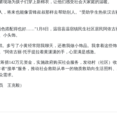
者现场为孩子们穿上新棉衣，让他们感受社会大家庭的温暖。
，将来也能像雷锋叔叔那样去帮助别人。”受助学生热依汉古丽
搭配得也好……”1月8日，温宿县温宿镇民生社区居民阿依古
、小头饰。
。多亏了小黄经常陪我聊天，还教我做小饰品。我拿着这些饰
。”阿依古丽·托乎提拉着黄潇潇的手，心里满是感激。
措142万元资金，实施政府购买社会服务，发动村（社区）收
工作者“接单”服务，推动社会救助从单一的物质救助向生活照料
众需求。
员 王克毅）