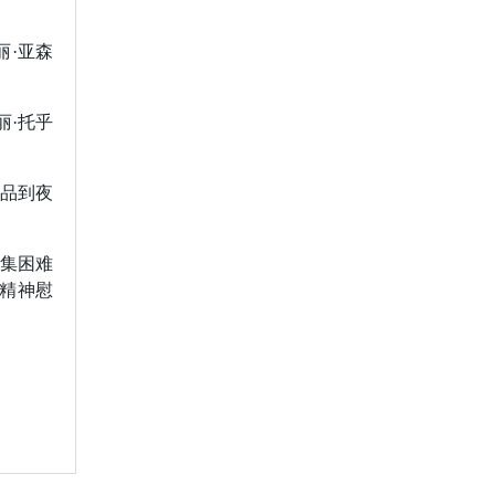
·亚森
丽·托乎
品到夜
集困难
、精神慰