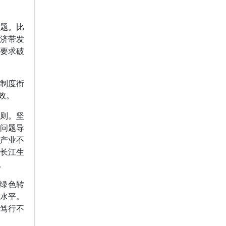
题。比
经济带发
也要求破
制度衔
效。
则。坚
问题导
多产业不
持长江生
。
绿色转
理水平。
、笃行不