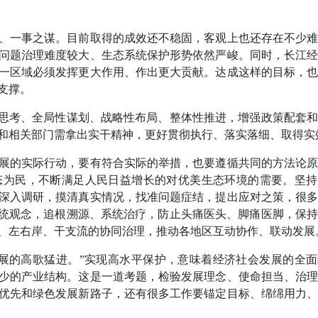
一事之谋。目前取得的成效还不稳固，客观上也还存在不少难
问题治理难度较大、生态系统保护形势依然严峻。同时，长江
一区域必须发挥更大作用、作出更大贡献。达成这样的目标，
支撑。
思考、全局性谋划、战略性布局、整体性推进，增强政策配套和
和相关部门需拿出实干精神，更好贯彻执行、落实落细、取得实
的实际行动，要有符合实际的举措，也要遵循共同的方法论原
态为民，不断满足人民日益增长的对优美生态环境的需要。坚持
深入调研，摸清真实情况，找准问题症结，提出应对之策，很
系统观念，追根溯源、系统治疗，防止头痛医头、脚痛医脚，保
、左右岸、干支流的协同治理，推动各地区互动协作、联动发展
的高歌猛进。”实现高水平保护，意味着经济社会发展的全面
少的产业结构。这是一道考题，检验发展理念、使命担当、治
优先和绿色发展新路子，还有很多工作要锚定目标、绵绵用力