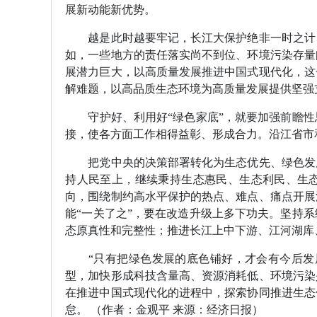
展新动能新优势。
越是此时越要牢记，长江大保护绝非一时之计、
如，一些地方的责任落实尚不到位、环境污染存量
展潜力巨大，以高质量发展推进中国式现代化，这
解难题，以高品质生态环境为高质量发展提供坚强
守护好、利用好“绿色家底”，就要加强前瞻性
接，使各方面工作相得益彰、形成合力。沿江省市
把党中央的决策部署转化为生态优先、绿色发展
持人民至上，继续秉持生态惠民、生态利民、生
向，围绕制约高水平保护的热点、难点、痛点开展
能“一关了之”，要在改造升级上多下功夫。坚持
态原真性和完整性；推进长江上中下游、江河湖库
“只有把绿色发展的底色铺好，才会有今后发展
型，加快形成科技含量高、资源消耗低、环境污染
在推进中国式现代化的进程中，探索协同推进生态
怠。 （作者：金观平 来源：经济日报）